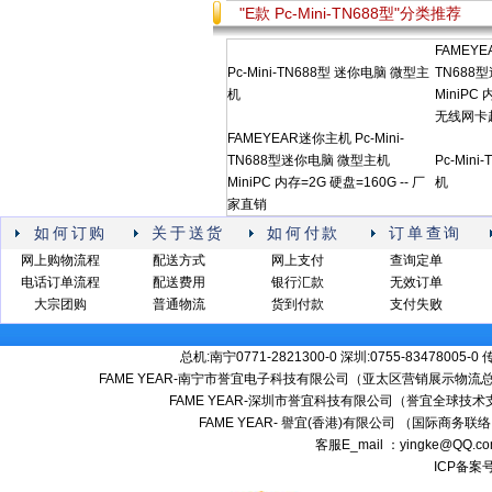
"E款 Pc-Mini-TN688型"分类推荐
FAMEYE
Pc-Mini-TN688型 迷你电脑 微型主
TN688
机
MiniPC
无线网卡超
FAMEYEAR迷你主机 Pc-Mini-
TN688型迷你电脑 微型主机
Pc-Min
MiniPC 内存=2G 硬盘=160G -- 厂
机
家直销
如何订购
关于送货
如何付款
订单查询
网上购物流程
配送方式
网上支付
查询定单
电话订单流程
配送费用
银行汇款
无效订单
大宗团购
普通物流
货到付款
支付失败
总机:南宁0771-2821300-0 深圳:0755-83478005-0
FAME YEAR-南宁市誉宜电子科技有限公司（亚太区营销展示物流总
FAME YEAR-深圳市誉宜科技有限公司（誉宜全球技术
FAME YEAR- 譽宜(香港)有限公司 （国际商务联
客服E_mail ：yingke@QQ.
ICP备案号