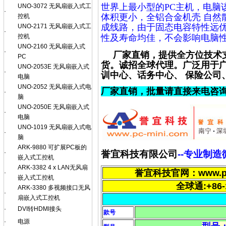
世界上最小型的PC主机，电脑
UNO-3072 无风扇嵌入式工
·
体积更小，全铝合金机壳 自然
控机
成线路，由于固态电容特性远
UNO-2171 无风扇嵌入式工
·
控机
性及寿命均佳
，不会影响电脑
UNO-2160 无风扇嵌入式
·
厂家直销，提供全方位技术支
PC
货。诚招全球代理。广泛用于广
UNO-2053E 无风扇嵌入式
·
训中心、话务中心、 保险公司、
电脑
UNO-2052 无风扇嵌入式电
厂家直销，批量请直接来电咨
·
脑
UNO-2050E 无风扇嵌入式
·
电脑
UNO-1019 无风扇嵌入式电
·
脑
ARK-9880 可扩展PC板的
·
誉宜科技有限公司
--专业制
嵌入式工控机
ARK-3382 4 x LAN无风扇
誉宜科技官网：www.pc-m
·
嵌入式工控机
全球通:+86-
ARK-3380 多视频接口无风
·
扇嵌入式工控机
·
DVI转HDMI接头
款号
·
电源