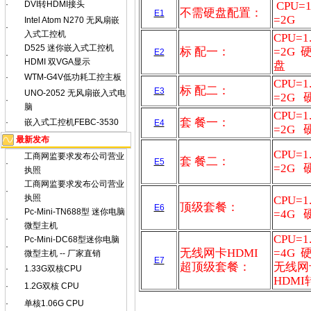
·
DVI转HDMI接头
CPU=
不需硬盘配置：
E1
=2G
Intel Atom N270 无风扇嵌
·
入式工控机
CPU=
D525 迷你嵌入式工控机
标 配一：
=2G
硬
E2
·
HDMI 双VGA显示
盘
·
WTM-G4V低功耗工控主板
CPU=
标 配二：
E3
UNO-2052 无风扇嵌入式电
=2G
硬
·
脑
CPU=
套 餐一：
·
嵌入式工控机FEBC-3530
E4
=2G
硬
最新发布
CPU=
工商网监要求发布公司营业
套 餐二：
E5
·
=2G
硬
执照
工商网监要求发布公司营业
·
执照
CPU=
顶级套餐：
E6
Pc-Mini-TN688型 迷你电脑
=4G
硬
·
微型主机
CPU=
Pc-Mini-DC68型迷你电脑
·
无线网卡HDMI
=4G 硬
微型主机 -- 厂家直销
E7
超顶级套餐：
无线网
·
1.33G双核CPU
HDMI
·
1.2G双核 CPU
·
单核1.06G CPU