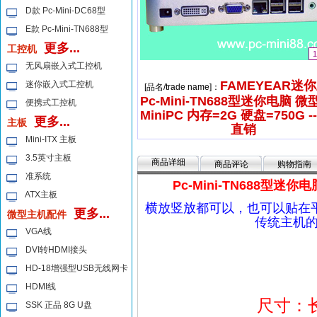
D款 Pc-Mini-DC68型
E款 Pc-Mini-TN688型
更多...
工控机
1
无风扇嵌入式工控机
FAMEYEAR迷
迷你嵌入式工控机
[品名/trade name]：
Pc-Mini-TN688型迷你电脑 
便携式工控机
MiniPC 内存=2G 硬盘=750G -
更多...
主板
直销
Mini-ITX 主板
3.5英寸主板
商品详细
商品评论
购物指南
准系统
Pc-Mini-TN688型迷
ATX主板
横放竖放都可以，也可以贴在
更多...
微型主机配件
传统主机
VGA线
DVI转HDMI接头
HD-18增强型USB无线网卡
HDMI线
尺寸：长：
SSK 正品 8G U盘