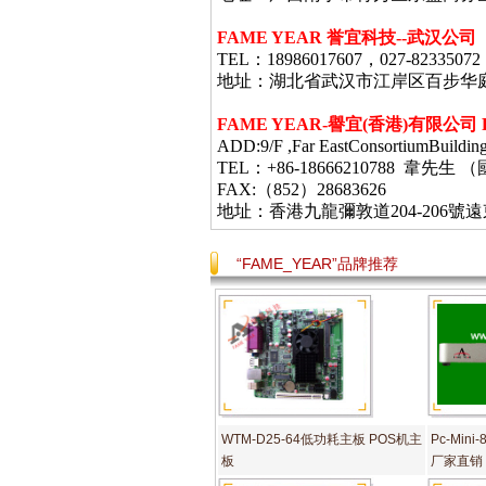
FAME YEAR 誉宜科技--武汉公司
TEL：18986017607，027-82335072
地址：湖北省武汉市江岸区百步华庭403栋
FAME YEAR-
譽宜
(
香港
)
有限公司
ADD:9/F ,Far EastConsortiumBuildin
TEL：+86-18666210788 韋
FAX:（852）28683626
地址：香港九龍彌敦道
204-206
號遠
“FAME_YEAR”品牌推荐
WTM-D25-64低功耗主板 POS机主
Pc-Min
板
厂家直销