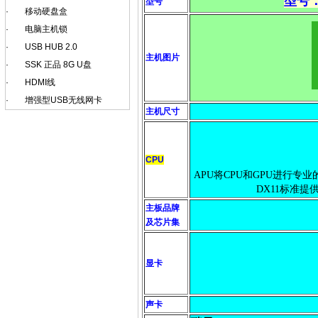
型号：P
型号
·
移动硬盘盒
·
电脑主机锁
·
USB HUB 2.0
主机图片
·
SSK 正品 8G U盘
·
HDMI线
·
增强型USB无线网卡
主机尺寸
CPU
APU将CPU和GPU进行专
DX11标准
主板品牌
及芯片集
显卡
声卡