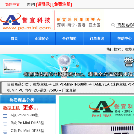
[请登录]
[免费注册]
繁體中文
您好!
首页
企业简介
合作加盟
订单查询
帮助中心
热门搜索：
微型
目前商品分类：
微型主机
->
E款 Pc-Mini-TN688型
-> FAMEYEAR迷你主机 Pc
机 MiniPC 内存=2G 硬盘=750G -- 厂家直销
热卖商品分类
更多...
微型主机
A款 Pc-Mini-88型
B款 Pc-Mini-DH58型
C款 Pc-Mini-DP38型