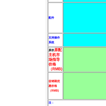
配件
支持操作
系统
原配
原价
主机市
场指导
价格
（RMB)
促销期
优
惠价格
（RMB)
注：