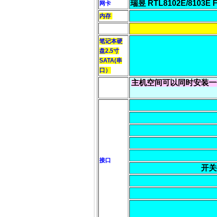
瑞昱 RTL8102E/8103E Fam
网卡
内存
笔记本硬
盘2.5寸
SATA(串
口）
主机空间可以同时安装一
接口
开关