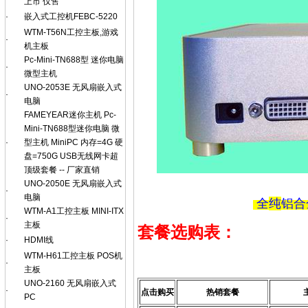
上市 仅售
·
嵌入式工控机FEBC-5220
WTM-T56N工控主板,游戏
·
机主板
Pc-Mini-TN688型 迷你电脑
·
微型主机
UNO-2053E 无风扇嵌入式
·
电脑
FAMEYEAR迷你主机 Pc-
Mini-TN688型迷你电脑 微
·
型主机 MiniPC 内存=4G 硬
盘=750G USB无线网卡超
顶级套餐 -- 厂家直销
UNO-2050E 无风扇嵌入式
·
电脑
全
纯
铝合
WTM-A1工控主板 MINI-ITX
·
主板
套餐选购表
：
·
HDMI线
WTM-H61工控主板 POS机
·
主板
UNO-2160 无风扇嵌入式
·
点击购买
热销套餐
PC